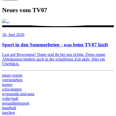
Neues vom TV07
26. Juni 2026
Sport in den Sommerferien - was beim TV07 läuft
Lust auf Bewegung? Dann seid ihr bei uns richtig. Denn einige
Abteilungen bleiben auch in der schulfreien Zeit aktiv. Hier ein
Überblick.
unser-verein
vereinsleben
turnen
schwimmen
gymnastik-und-tanz
volleyball
gesundheitssport
handball
tauchen