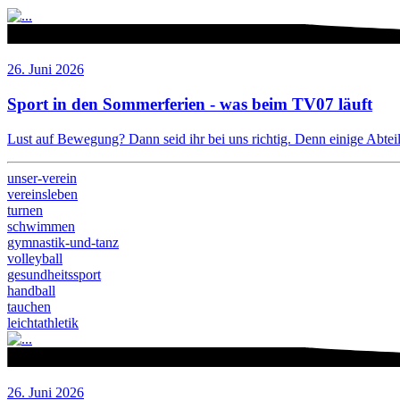
26. Juni 2026
Sport in den Sommerferien - was beim TV07 läuft
Lust auf Bewegung? Dann seid ihr bei uns richtig. Denn einige Abteilu
unser-verein
vereinsleben
turnen
schwimmen
gymnastik-und-tanz
volleyball
gesundheitssport
handball
tauchen
leichtathletik
26. Juni 2026